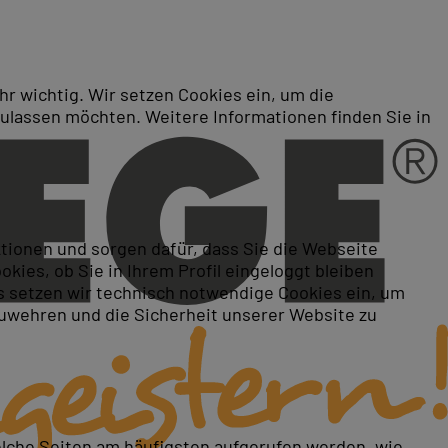
r wichtig. Wir setzen Cookies ein, um die
zulassen möchten. Weitere Informationen finden Sie in
r Entscheider
ktionen und sorgen dafür, dass Sie die Webseite
ies, ob Sie in Ihrem Profil eingeloggt bleiben
 setzen wir technisch notwendige Cookies ein, um
zuwehren und die Sicherheit unserer Website zu
elche Seiten am häufigsten aufgerufen werden, wie