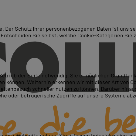
. Der Schutz Ihrer personenbezogenen Daten ist uns seh
 Entscheiden Sie selbst, welche Cookie-Kategorien Sie 
Suche
ange Server 2019 - Alles fü
 Betrieb der Seite notwendig. Sie ermöglichen Grundfun
 können. Weiterhin erkennen wir mit dieser Art von Cook
itenbesuch schneller nutzen zu können. Darüber hinaus
iche oder betrügerische Zugriffe auf unsere Systeme ab
ktur verstehen
eit bewerten
en
unsere Webseite nutzen. Sie erfassen beispielsweise, w