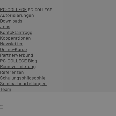
PC-COLLEGE
PC-COLLEGE
Autorisierungen
Downloads
Jobs
1 Tag
Kontaktanfrage
Kooperationen
690,00 € zzgl. MwSt.
Newsletter
An 25 Standorten oder online
Online-Kurse
Diesen Kurs als offenes Seminar buchen
Partnerverbund
Gemeinsam mit Teilnehmenden aus verschiedenen Unt
PC-COLLEGE Blog
Als Präsenzseminar oder Live-Online-Training zu festen
Raumvermietung
Referenzen
Inhalt erweitern
Schulungsphilosophie
Präsenz
Online
Termin auswählen
Seminarbeurteilungen
Firmenschulung
Team