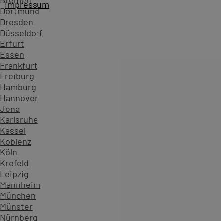
Bremen
Impressum
Dortmund
Dresden
Düsseldorf
Erfurt
Essen
Frankfurt
Freiburg
Hamburg
Hannover
Jena
Karlsruhe
Kassel
Koblenz
Köln
Startseite
Kursübersicht ...
Alle Exchange Server Kurse
Krefeld
Zahlen, die Vertrauen schaffen - überzeugen Sie sich sel
Leipzig
Mannheim
234.599
München
Teilnehmende
Münster
904
Nürnberg