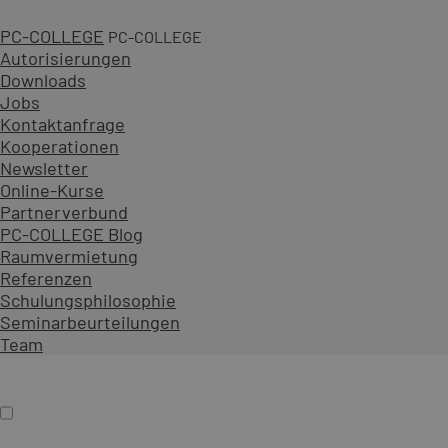
PC-COLLEGE
PC-COLLEGE
Autorisierungen
Downloads
Jobs
3 Tage
Kontaktanfrage
Kooperationen
1.590,00 € zzgl. MwSt.
Newsletter
An 25 Standorten oder online
Online-Kurse
Diesen Kurs als offenes Seminar buchen
Partnerverbund
Gemeinsam mit Teilnehmenden aus verschiedenen Unt
PC-COLLEGE Blog
Als Präsenzseminar oder Live-Online-Training zu festen
Raumvermietung
Referenzen
Inhalt erweitern
Schulungsphilosophie
Präsenz
Online
Termin auswählen
Seminarbeurteilungen
Firmenschulung
Team