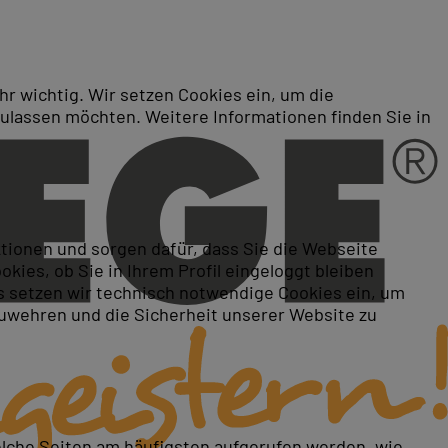
r wichtig. Wir setzen Cookies ein, um die
zulassen möchten. Weitere Informationen finden Sie in
oren
ktionen und sorgen dafür, dass Sie die Webseite
ies, ob Sie in Ihrem Profil eingeloggt bleiben
 setzen wir technisch notwendige Cookies ein, um
zuwehren und die Sicherheit unserer Website zu
elche Seiten am häufigsten aufgerufen werden, wie