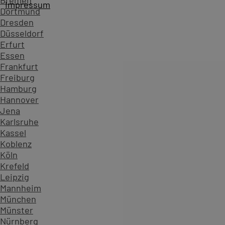
Bremen
Impressum
Dortmund
Dresden
Düsseldorf
Erfurt
Essen
Frankfurt
Freiburg
Hamburg
Hannover
Jena
Karlsruhe
Kassel
Koblenz
Köln
Startseite
Kursübersicht ...
Alle Exchange Server Kurse
Krefeld
Zahlen, die Vertrauen schaffen - überzeugen Sie sich sel
Leipzig
Mannheim
234.629
München
Teilnehmende
Münster
904
Nürnberg