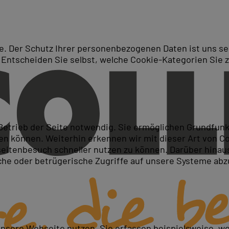
. Der Schutz Ihrer personenbezogenen Daten ist uns seh
 Entscheiden Sie selbst, welche Cookie-Kategorien Sie 
Suche
s für erfahrene Administrat
 Betrieb der Seite notwendig. Sie ermöglichen Grundfun
 können. Weiterhin erkennen wir mit dieser Art von Cook
itenbesuch schneller nutzen zu können. Darüber hinaus
iche oder betrügerische Zugriffe auf unsere Systeme ab
grieren
umsetzen
unsere Webseite nutzen. Sie erfassen beispielsweise, w