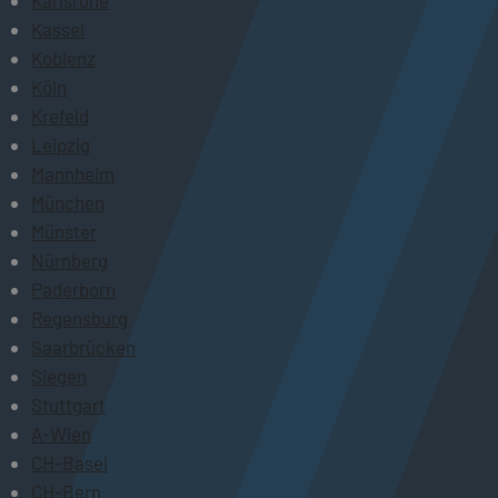
Karlsruhe
Kassel
Koblenz
Köln
Krefeld
Leipzig
Mannheim
München
Münster
Nürnberg
Paderborn
Regensburg
Saarbrücken
Siegen
Stuttgart
A-Wien
CH-Basel
CH-Bern