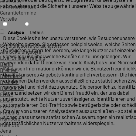
Alle Kurse
abzuwehren und die Sicherheit unserer Website zu gewährlei
Firmenseminare
Garantietermine
Vorteile
Analyse
Details
Diese Cookies helfen uns zu verstehen, wie Besucher unsere
Webseite nutzen. Sie erfassen beispielsweise, welche Seite
Schulungsorte
Schulungsorte
häufigsten aufgerufen werden, wie lange Nutzer auf einzelne
Alle Schulungsorte
verweilen und über welche Kanäle sie zu uns gelangen. Wir
Live-Online-Training
verwenden dafür Dienste wie Google Analytics 4 und Microsoft
Berlin
Mit diesen Informationen können wir die Benutzerfreundlichk
Bremen
Qualität unseres Angebots kontinuierlich verbessern. Die hie
Dortmund
erhobenen Daten werden ausschließlich zu statistischen Z
Dresden
verwendet und nicht dazu genutzt, Sie persönlich zu identifiz
Düsseldorf
Ergänzend setzen wir den Dienst fraud0 ein, der uns dabei
Erfurt
unterstützt, echte Nutzer zuverlässiger zu identifizieren und
Essen
automatisierten Bot-Traffic sowie betrügerische oder schäd
Frankfurt
Crawler von unseren Analysedaten auszuschließen – so stelle
Freiburg
sicher, dass unsere statistischen Auswertungen ein realistis
Hamburg
des tatsächlichen Nutzerverhaltens widerspiegeln.
Hannover
Jena