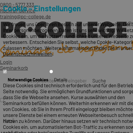
0800 - 5777 333
Cookie – Einstellungen
Rückruf-Service
training@pc-college.de
Wir freuen uns über Ihren Besuch auf unserer Webseite. Der
Ihrer personenbezogenen Daten ist uns sehr wichtig. Wir set
Cookies ein, um die Nutzerfreundlichkeit unserer Webseite z
verbessern. Entscheiden Sie selbst, welche Cookie-Kategori
zulassen möchten. Weitere Informationen finden Sie in unse
Datenschutzhinweisen
.
Login
Seminarkorb
Notwendige Cookies
Details
Suche
Diese Cookies sind technisch erforderlich und für den Betrieb
Seite notwendig. Sie ermöglichen Grundfunktionen und sorge
dass Sie die Webseite ansehen, Kurse auswählen und den
Seminarkorb befüllen können. Weiterhin erkennen wir mit die
von Cookies, ob Sie in Ihrem Profil eingeloggt bleiben möcht
unsere Dienste bei einem erneuten Webseitenbesuch schnel
Menü
nutzen zu können. Darüber hinaus setzen wir technisch not
Cookies ein, um automatisierten Bot-Traffic zu erkennen so
schädliche oder betrügerische Zugriffe auf unsere Systeme