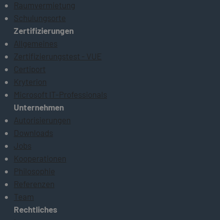
Raumvermietung
Schulungsorte
Zertifizierungen
Allgemeines
Zertifizierungstest - VUE
Certiport
Kryterion
Microsoft IT-Professionals
Unternehmen
Autorisierungen
Downloads
Jobs
Kooperationen
Philosophie
Referenzen
Team
Rechtliches