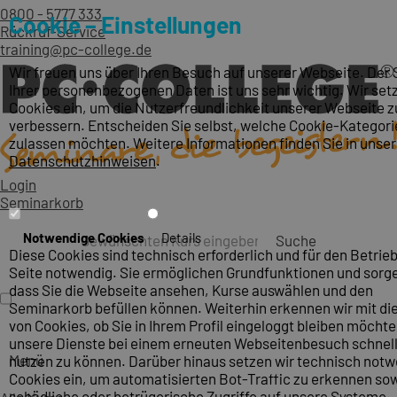
0800 - 5777 333
Cookie – Einstellungen
Rückruf-Service
training@pc-college.de
Wir freuen uns über Ihren Besuch auf unserer Webseite. Der
Ihrer personenbezogenen Daten ist uns sehr wichtig. Wir set
Cookies ein, um die Nutzerfreundlichkeit unserer Webseite z
verbessern. Entscheiden Sie selbst, welche Cookie-Kategori
zulassen möchten. Weitere Informationen finden Sie in unse
Datenschutzhinweisen
.
Login
Seminarkorb
Notwendige Cookies
Details
Suche
Diese Cookies sind technisch erforderlich und für den Betrieb
Seite notwendig. Sie ermöglichen Grundfunktionen und sorge
dass Sie die Webseite ansehen, Kurse auswählen und den
Seminarkorb befüllen können. Weiterhin erkennen wir mit die
von Cookies, ob Sie in Ihrem Profil eingeloggt bleiben möcht
unsere Dienste bei einem erneuten Webseitenbesuch schnel
Menü
nutzen zu können. Darüber hinaus setzen wir technisch not
Cookies ein, um automatisierten Bot-Traffic zu erkennen so
schädliche oder betrügerische Zugriffe auf unsere Systeme