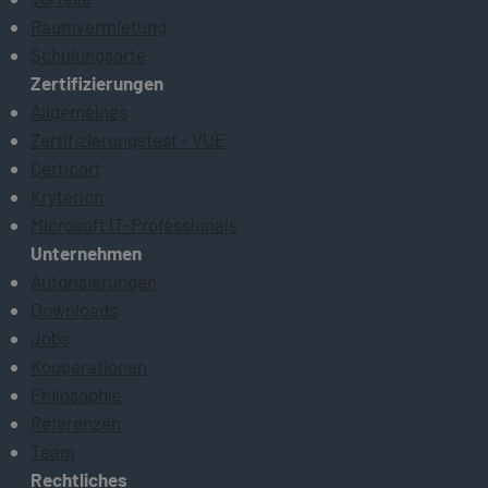
Raumvermietung
Schulungsorte
Zertifizierungen
Allgemeines
Zertifizierungstest - VUE
Certiport
Kryterion
Microsoft IT-Professionals
Unternehmen
Autorisierungen
Downloads
Jobs
Kooperationen
Philosophie
Referenzen
Team
Rechtliches