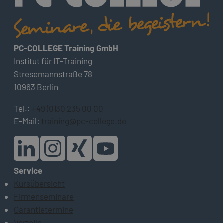
PC-COLLEGE Training GmbH
Institut für IT-Training
Stresemannstraße 78
10963 Berlin
Tel.:
+49 (0)30 235 00 00
E-Mail:
training@pc-college.de
Service
Kursübersicht
Firmenseminare
Garantietermine
Vorteile