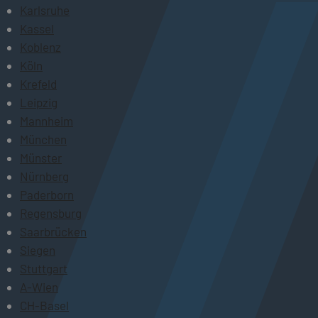
Karlsruhe
Kassel
Koblenz
Köln
Krefeld
Leipzig
Mannheim
München
Münster
Nürnberg
Paderborn
Regensburg
Saarbrücken
Siegen
Stuttgart
A-Wien
CH-Basel