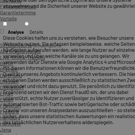
Alle Kurse
abzuwehren und die Sicherheit unserer Website zu gewährlei
Firmenseminare
Garantietermine
Vorteile
Analyse
Details
Diese Cookies helfen uns zu verstehen, wie Besucher unsere
Webseite nutzen. Sie erfassen beispielsweise, welche Seite
Schulungsorte
Schulungsorte
häufigsten aufgerufen werden, wie lange Nutzer auf einzelne
Alle Schulungsorte
verweilen und über welche Kanäle sie zu uns gelangen. Wir
Live-Online-Training
verwenden dafür Dienste wie Google Analytics 4 und Microsoft
Berlin
Mit diesen Informationen können wir die Benutzerfreundlichk
Bremen
Qualität unseres Angebots kontinuierlich verbessern. Die hie
Dortmund
erhobenen Daten werden ausschließlich zu statistischen Z
Dresden
verwendet und nicht dazu genutzt, Sie persönlich zu identifiz
Düsseldorf
Ergänzend setzen wir den Dienst fraud0 ein, der uns dabei
Erfurt
unterstützt, echte Nutzer zuverlässiger zu identifizieren und
Essen
automatisierten Bot-Traffic sowie betrügerische oder schäd
Frankfurt
Crawler von unseren Analysedaten auszuschließen – so stelle
Freiburg
sicher, dass unsere statistischen Auswertungen ein realistis
Hamburg
des tatsächlichen Nutzerverhaltens widerspiegeln.
Hannover
Jena